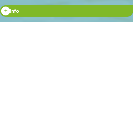
info
La Universidad Loyola de Sevilla, establecida en 2013, es una
institución educativa jesuita ubicada en Sevilla, España. Ofrece
una variedad de programas de grado y posgrado en áreas como
negocios, derecho, humanidades, ciencias sociales y ciencias de la
salud. Basada en una tradición jesuita, la universidad se centra en
proporcionar una educación integral que combine la excelencia
académica con el compromiso social y ético. Promueve la
investigación interdisciplinaria y la colaboración internacional,
ofreciendo a los estudiantes oportunidades de intercambio y
programas de estudio en el extranjero. Con un campus moderno y
una ubicación privilegiada en una ciudad histórica, la Universidad
Loyola de Sevilla ofrece a sus estudiantes un entorno propicio
para su desarrollo académico y personal.