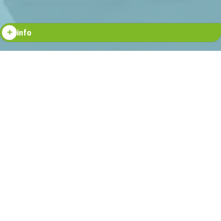
info
La FIA Business School de São Paulo, Brasil, es una destacada
institución educativa dedicada a la formación ejecutiva y
empresarial. Con una reputación consolidada en el ámbito de la
educación de negocios, la FIA ofrece una amplia gama de
programas de posgrado, MBAs y cursos de educación ejecutiva.
Situada en una de las ciudades más importantes de América
Latina, la escuela se beneficia de un entorno empresarial
dinámico y diverso. Con un enfoque en la excelencia académica, la
innovación y la aplicación práctica del conocimiento, la FIA
Business School se ha convertido en un referente en la formación
de líderes empresariales en la región.
CONTENIDO ACADÉMICO